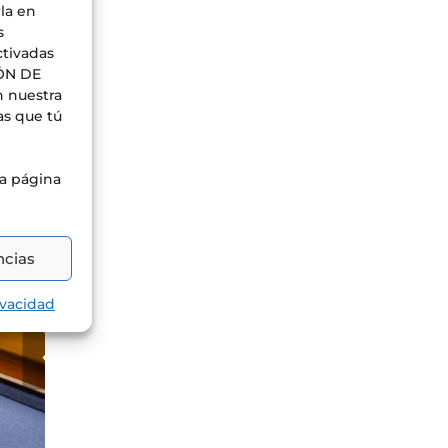
e
rla en
s
ctivadas
IÓN DE
n nuestra
as que tú
ra página
ncias
ivacidad