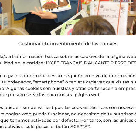
Gestionar el consentimiento de las cookies
a/o a la información básica sobre las cookies de la página we
ilidad de la entidad: LYCÉE FRANÇAIS D'ALICANTE PIERRE D
e o galleta informática es un pequeño archivo de información
 tu ordenador, “smartphone” o tableta cada vez que visitas nu
b. Algunas cookies son nuestras y otras pertenecen a empres
Liceo francés internacional de
que prestan servicios para nuestra página web.
s pueden ser de varios tipos: las cookies técnicas son necesar
ra página web pueda funcionar, no necesitan de tu autorizaci
ents
,
Eventos
,
Noticias
s que tenemos activadas por defecto. Por tanto, son las únicas 
n activas si solo pulsas el botón ACEPTAR.
DE ALICANTE Con motivo del Día Internacional del Libr