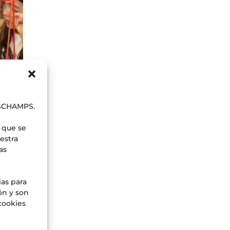
b
ESCHAMPS.
 que se
estra
as
ias para
ón y son
cookies
o,