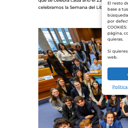
que se celebra cada año el 23 de abril en
El resto d
celebramos la Semana del Libro en la Bibli
base a tus
búsquedas
por defec
COOKIES: 
página, co
quieras.
Si quiere
web.
Polític