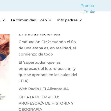
Pronote
–
Eduka
A
La comunidad Liceo
Info padres
Entradas recientes
Graduación CM2: cuando el fin
de una etapa es, en realidad, el
comienzo de todo
El ‘superpoder’ que las
empresas del futuro buscan (y
que se aprende en las aulas del
LFIA)
Web Radio LFI Alicante #4
OFERTA DE EMPLEO:
PROFESOR/A DE HISTORIA Y
GEOGRAFÍA