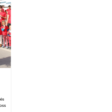
cés
ross