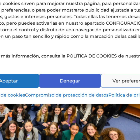
 todo el mundo, en el Liceo francés internacional de Alicant
e cookies sirven para mejorar nuestra página, para personaliza
oteca de Primaria. ...
 preferencias, o para poder mostrarte publicidad ajustada a tu
, gustos e intereses personales. Todas ellas las tenemos desa
to, pero puedes activarlas en nuestro apartado CONFIGURAC
toma el control y disfruta de una navegación personalizada e
n un paso tan sencillo y rápido como la marcación delas casill
s más información, consulta la POLÍTICA DE COOKIES de nuest
Aceptar
Denegar
Ver prefere
a de cookies
Compromiso de protección de datos
Política de pr