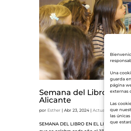
Bienvenid
responsab
Una cooki
guarda en
página we
Semana del Libro en el 
externas 
Alicante
Las cookie
que nuest
por
Esther
|
Abr 23, 2024
|
Actualités
,
Événem
las única
que estará
SEMANA DEL LIBRO EN EL LICEO FRANCÉS 