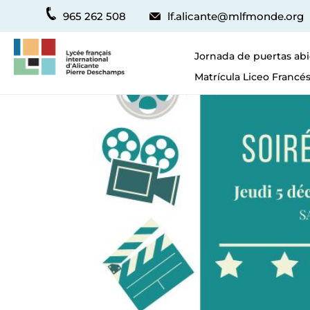
965 262 508
lf.alicante@mlfmonde.org
Jornada de puertas abi
Matrícula Liceo Francés