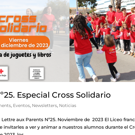
º25. Especial Cross Solidario
ments
,
Eventos
,
Newsletters
,
Noticias
ettre aux Parents Nº25. Noviembre de 2023 El Liceo fran
de invitarles a ver y animar a nuestros alumnos durante el C
 2023, los...