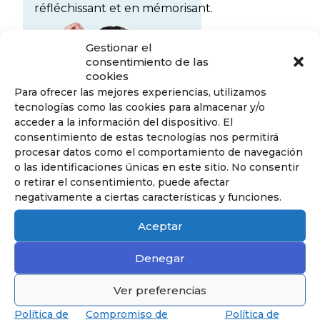
réfléchissant et en mémorisant.
Gestionar el
consentimiento de las
cookies
Para ofrecer las mejores experiencias, utilizamos
tecnologías como las cookies para almacenar y/o
acceder a la información del dispositivo. El
consentimiento de estas tecnologías nos permitirá
procesar datos como el comportamiento de navegación
o las identificaciones únicas en este sitio. No consentir
o retirar el consentimiento, puede afectar
negativamente a ciertas características y funciones.
Découvrez
Aceptar
Denegar
Ver preferencias
Découvrez notre pédagogie pour l’école
maternelle et primaire
Política de
Compromiso de
Política de