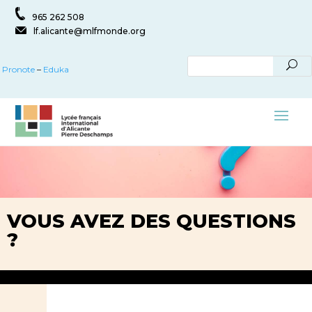
965 262 508
lf.alicante@mlfmonde.org
Pronote
–
Eduka
VOUS AVEZ DES QUESTIONS
?