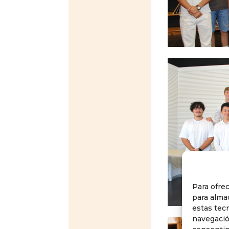
Para ofre
para alma
estas tec
navegación