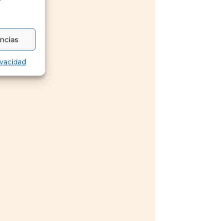
y
ncias
ivacidad