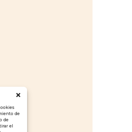
cookies
imiento de
o de
irar el