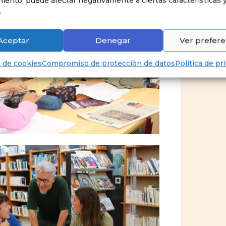
iento, puede afectar negativamente a ciertas características 
.
Aceptar
Denegar
Ver prefere
a de cookies
Compromiso de protección de datos
Política de pr