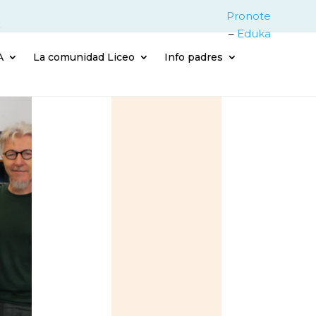
Pronote
–
Eduka
A
La comunidad Liceo
Info padres