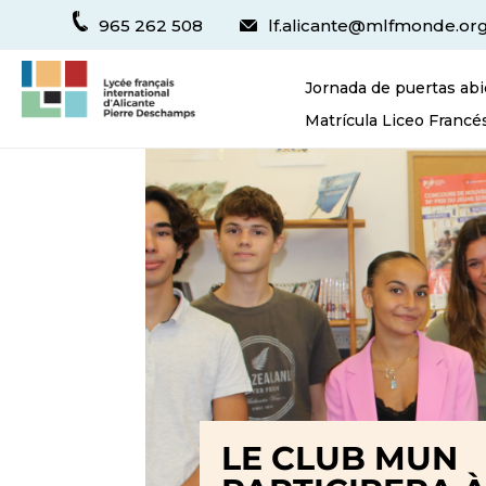
965 262 508
lf.alicante@mlfmonde.or
Jornada de puertas abi
Matrícula Liceo Francé
LE CLUB MUN