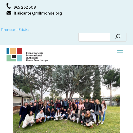
965 262 508
lf.alicante@mlfmonde.org
Pronote
–
Eduka