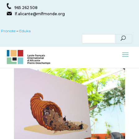
965 262 508
lf.alicante@mlfmonde.org
Pronote
–
Eduka