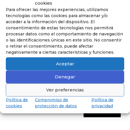
cookies
Para ofrecer las mejores experiencias, utilizamos
Conoce nuestra pedagogía
tecnologías como las cookies para almacenar y/o
de infantil y primaria
acceder a la información del dispositivo. El
Los niños van a aprender jugando,
consentimiento de estas tecnologías nos permitirá
reflexionando y memorizando.
procesar datos como el comportamiento de navegación
o las identificaciones únicas en este sitio. No consentir
o retirar el consentimiento, puede afectar
negativamente a ciertas características y funciones.
Aceptar
Denegar
Ver preferencias
Política de
Compromiso de
Política de
cookies
protección de datos
privacidad
Descubrir