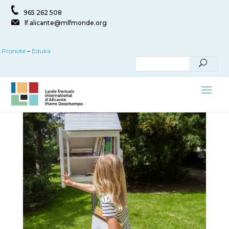
965 262 508
lf.alicante@mlfmonde.org
Pronote
–
Eduka