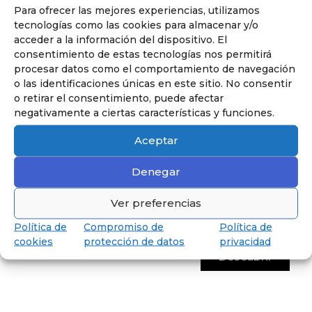
Para ofrecer las mejores experiencias, utilizamos
Descubre Secundaria
tecnologías como las cookies para almacenar y/o
Hasta los 18 años, preparados para
acceder a la información del dispositivo. El
obtener el Baccalauréat.
consentimiento de estas tecnologías nos permitirá
procesar datos como el comportamiento de navegación
o las identificaciones únicas en este sitio. No consentir
o retirar el consentimiento, puede afectar
negativamente a ciertas características y funciones.
Aceptar
Denegar
Ver preferencias
Política de
Compromiso de
Política de
cookies
protección de datos
privacidad
Descubrir