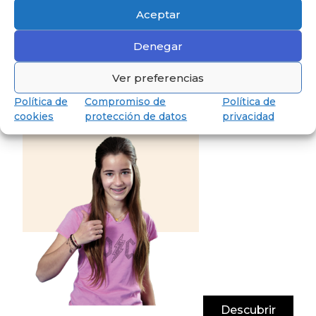
Aceptar
Denegar
Descubre Secundaria
Ver preferencias
Hasta los 18 años, preparados para
Política de
Compromiso de
Política de
obtener el Baccalauréat.
cookies
protección de datos
privacidad
Descubrir