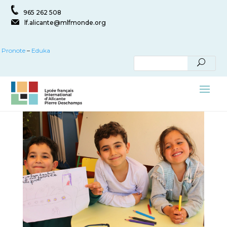
965 262 508
lf.alicante@mlfmonde.org
Pronote
–
Eduka